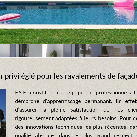
ier privilégié pour les ravalements de faça
F.S.E. constitue une équipe de professionnels h
démarche d’apprentissage permanant. En effe
d’assurer la pleine satisfaction de nos cli
rigoureusement adaptées à leurs besoins. Pour c
des innovations techniques les plus récentes, dan
qualité absolue, dans le plus grand respect