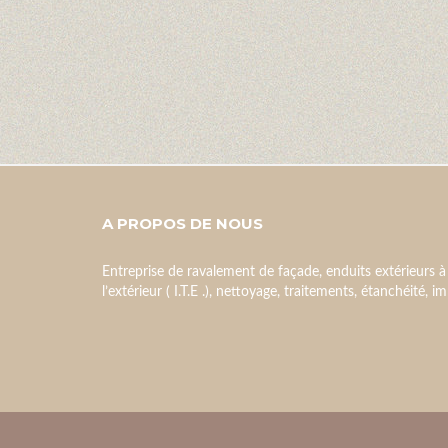
A PROPOS DE NOUS
Entreprise de ravalement de façade, enduits extérieurs à
l’extérieur ( I.T.E .), nettoyage, traitements, étanchéité, 