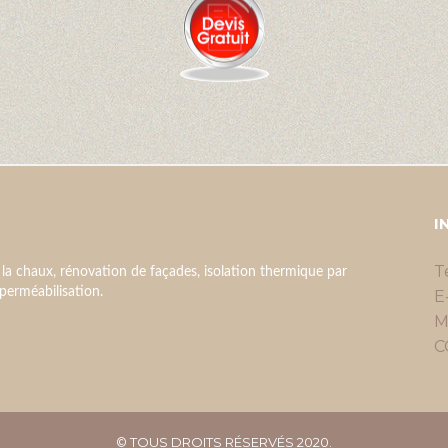
I
T
 la chaux, rénovation de façades, isolation thermique par
imperméabilisation.
E
M
C
© TOUS DROITS RÉSERVÉS 2020.