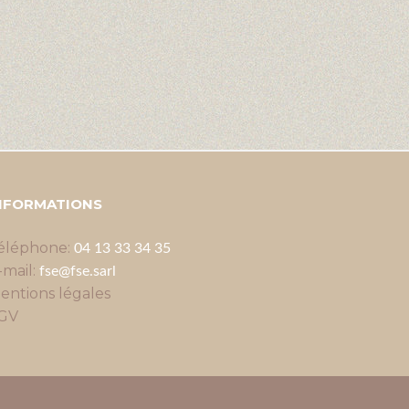
NFORMATIONS
éléphone:
04 13 33 34 35
-mail:
fse@fse.sarl
entions légales
GV