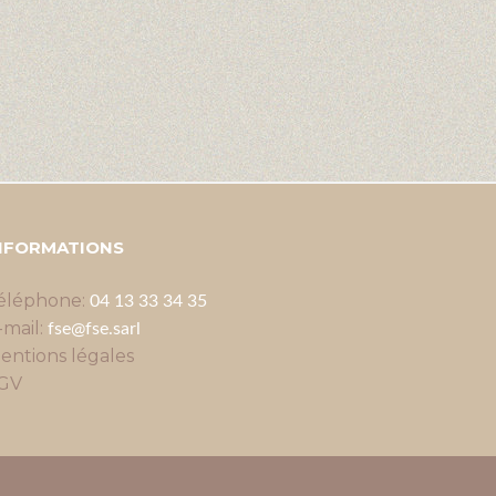
NFORMATIONS
éléphone:
04 13 33 34 35
-mail:
fse@fse.sarl
entions légales
GV