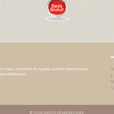
I
T
 la chaux, rénovation de façades, isolation thermique par
imperméabilisation.
E
M
C
© TOUS DROITS RÉSERVÉS 2020.