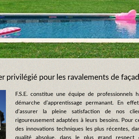
ier privilégié pour les ravalements de faç
F.S.E. constitue une équipe de professionnels h
démarche d’apprentissage permanant. En effe
d’assurer la pleine satisfaction de nos cli
rigoureusement adaptées à leurs besoins. Pour c
des innovations techniques les plus récentes, dan
qualité absolue, dans le plus grand respect