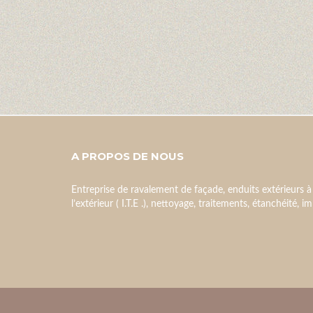
A PROPOS DE NOUS
Entreprise de ravalement de façade, enduits extérieurs à
l’extérieur ( I.T.E .), nettoyage, traitements, étanchéité, 