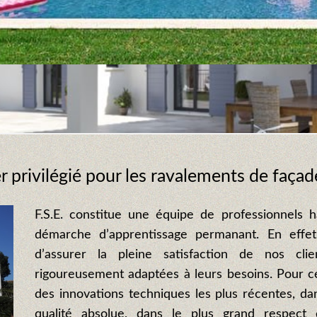
ier privilégié pour les ravalements de façad
F.S.E. constitue une équipe de professionnels h
démarche d’apprentissage permanant. En effe
d’assurer la pleine satisfaction de nos cli
rigoureusement adaptées à leurs besoins. Pour c
des innovations techniques les plus récentes, dan
qualité absolue, dans le plus grand respect