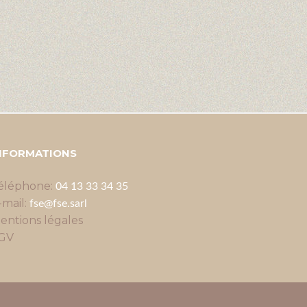
NFORMATIONS
éléphone:
04 13 33 34 35
-mail:
fse@fse.sarl
entions légales
GV