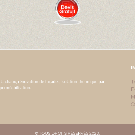
I
T
 la chaux, rénovation de façades, isolation thermique par
imperméabilisation.
E
M
C
© TOUS DROITS RÉSERVÉS 2020.