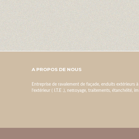
A PROPOS DE NOUS
Entreprise de ravalement de façade, enduits extérieurs à
l’extérieur ( I.T.E .), nettoyage, traitements, étanchéité, 